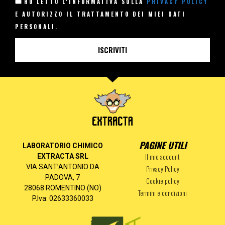
HO LETTO L'INFORMATIVA SULLA
PRIVACY POLICY
E AUTORIZZO IL TRATTAMENTO DEI MIEI DATI
PERSONALI.
ISCRIVITI
PAGINE UTILI
LABORATORIO CHIMICO
Il mio account
EXTRACTA SRL
VIA SANT’ANTONIO DA
Privacy Policy
PADOVA, 7
Cookie policy
28068 ROMENTINO (NO)
Termini e condizioni
P.Iva: 02633360033