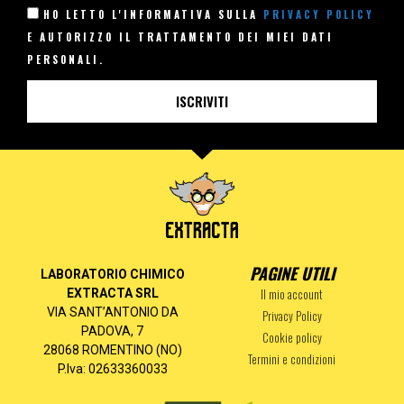
HO LETTO L'INFORMATIVA SULLA
PRIVACY POLICY
E AUTORIZZO IL TRATTAMENTO DEI MIEI DATI
PERSONALI.
ISCRIVITI
PAGINE UTILI
LABORATORIO CHIMICO
Il mio account
EXTRACTA SRL
VIA SANT’ANTONIO DA
Privacy Policy
PADOVA, 7
Cookie policy
28068 ROMENTINO (NO)
Termini e condizioni
P.Iva: 02633360033